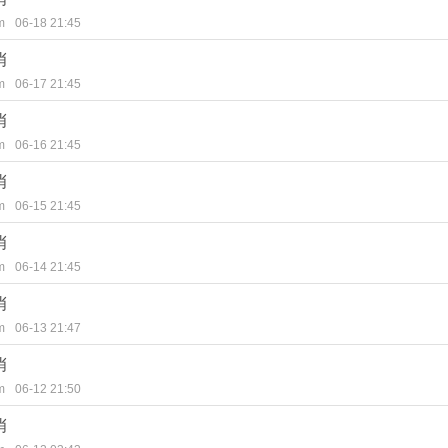
m
06-18 21:45
肖
m
06-17 21:45
肖
m
06-16 21:45
肖
m
06-15 21:45
肖
m
06-14 21:45
肖
m
06-13 21:47
肖
m
06-12 21:50
肖