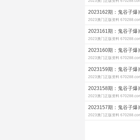
2023澳门正版资料 670288.co
2023162期：鬼谷子爆
2023澳门正版资料 670288.co
2023161期：鬼谷子爆
2023澳门正版资料 670288.co
2023160期：鬼谷子爆
2023澳门正版资料 670288.co
2023159期：鬼谷子爆
2023澳门正版资料 670288.co
2023158期：鬼谷子爆
2023澳门正版资料 670288.co
2023157期：鬼谷子爆
2023澳门正版资料 670288.co