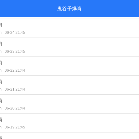
鬼谷子爆肖
肖
m
06-24 21:45
肖
m
06-23 21:45
肖
m
06-22 21:44
肖
m
06-21 21:44
肖
m
06-20 21:44
肖
m
06-19 21:45
肖