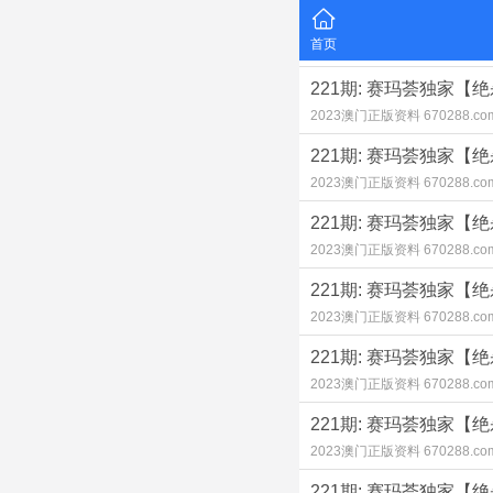
首页
221期: 赛玛荟独家【
2023澳门正版资料 670288.co
221期: 赛玛荟独家【
2023澳门正版资料 670288.co
221期: 赛玛荟独家【
2023澳门正版资料 670288.co
221期: 赛玛荟独家【
2023澳门正版资料 670288.co
221期: 赛玛荟独家【
2023澳门正版资料 670288.co
221期: 赛玛荟独家【
2023澳门正版资料 670288.co
221期: 赛玛荟独家【