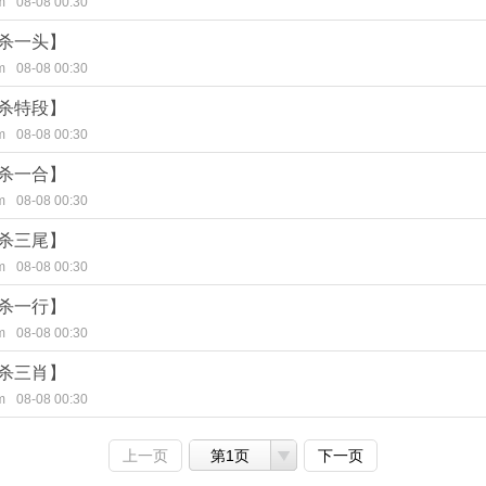
m
08-08 00:30
绝杀一头】
m
08-08 00:30
绝杀特段】
m
08-08 00:30
绝杀一合】
m
08-08 00:30
绝杀三尾】
m
08-08 00:30
绝杀一行】
m
08-08 00:30
绝杀三肖】
m
08-08 00:30
上一页
第1页
下一页