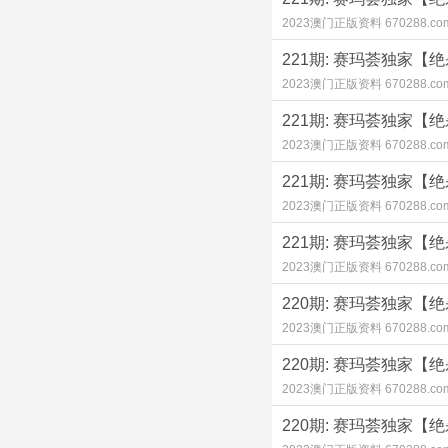
2023澳门正版资料 670288.co
221期: 赛玛荟独家【
2023澳门正版资料 670288.co
221期: 赛玛荟独家【
2023澳门正版资料 670288.co
221期: 赛玛荟独家【
2023澳门正版资料 670288.co
221期: 赛玛荟独家【
2023澳门正版资料 670288.co
220期: 赛玛荟独家【
2023澳门正版资料 670288.co
220期: 赛玛荟独家【
2023澳门正版资料 670288.co
220期: 赛玛荟独家【