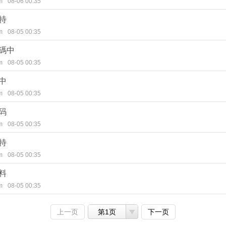
m
08-06 00:35
仲特
m
08-05 00:35
二碼中
m
08-05 00:35
肖中
m
08-05 00:35
平码
m
08-05 00:35
仲特
m
08-05 00:35
碼料
m
08-05 00:35
上一页
第1页
下一页