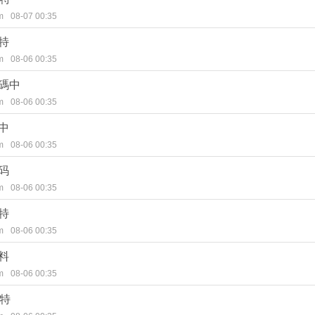
m
08-07 00:35
仲特
m
08-06 00:35
二碼中
m
08-06 00:35
肖中
m
08-06 00:35
平码
m
08-06 00:35
仲特
m
08-06 00:35
碼料
m
08-06 00:35
仲特