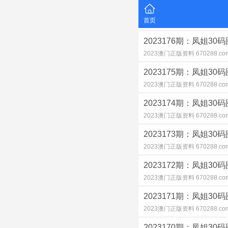
首页
2023176期：凤姐30码
2023澳门正版资料 670288.co
2023175期：凤姐30码
2023澳门正版资料 670288.co
2023174期：凤姐30码
2023澳门正版资料 670288.co
2023173期：凤姐30码
2023澳门正版资料 670288.co
2023172期：凤姐30码
2023澳门正版资料 670288.co
2023171期：凤姐30码
2023澳门正版资料 670288.co
2023170期：凤姐30码